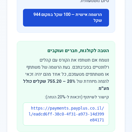
סיום משמעותית.
הרשמה אישית — 100 שקל במקום 944
שקל
הטבה לקולגות, חברים ועוקבים
נשמח אם תשתפו את הקורס עם קהלים
רלוונטיים בסביבתכם. בעת הרשמה של משתתף
או משתתפים מטעמכם, כל אחד מהם יהיה זכאי
להנחה מיוחדת של
20% – 755.20 שקלים כולל
מע״מ
.
קישור לשיתוף (זכאות ל-20% הנחה):
https://payments.payplus.co.il/
l/eadcd6ff-38c0-4f31-a973-14d399
e84171